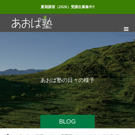
夏期講習（2026）受講生募集中‼
あ
お
ば
塾
の
日
々
の
様
子
BLOG