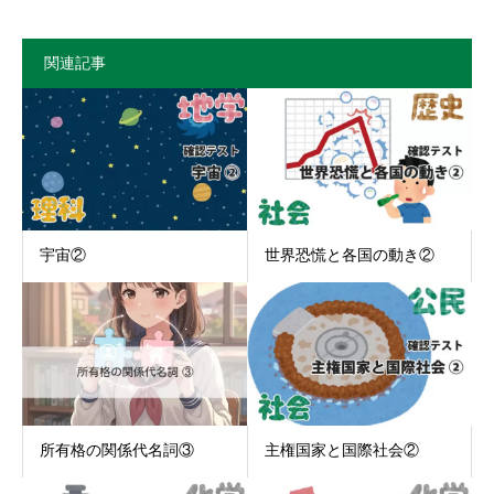
関連記事
宇宙②
世界恐慌と各国の動き②
所有格の関係代名詞③
主権国家と国際社会②