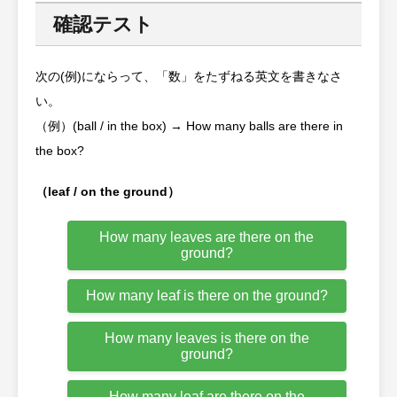
確認テスト
次の(例)にならって、「数」をたずねる英文を書きなさ
い。
（例）(ball / in the box) → How many balls are there in
the box?
（leaf / on the ground）
How many leaves are there on the
ground?
How many leaf is there on the ground?
How many leaves is there on the
ground?
How many leaf are there on the