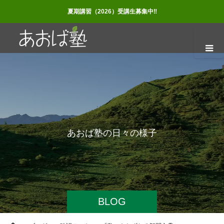
夏期講習（2026）受講生募集中‼
あ
お
ば
塾
の
日
々
の
様
子
BLOG