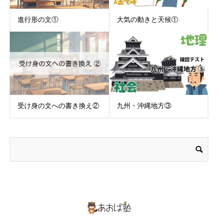
進行形の文①
大気の動きと天候①
受け身の文への書き換え②
九州・沖縄地方③