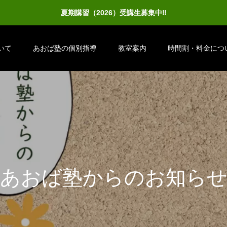
夏期講習（2026）受講生募集中‼
いて
あおば塾の個別指導
教室案内
時間割・料金につ
あ
お
ば
塾
か
ら
の
お
知
ら