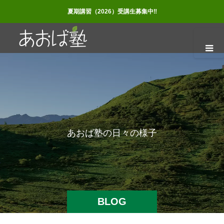
夏期講習（2026）受講生募集中‼
あ
お
ば
塾
の
日
々
の
様
子
BLOG