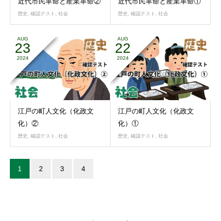
近代市民革命と産業革命②
近代市民革命と産業革命①
歴史
,
確認テスト
,
社会
歴史
,
確認テスト
,
社会
AUG
AUG
23
22
2024
2024
江戸の町人文化（化政文
江戸の町人文化（化政文
化）②
化）①
歴史
,
確認テスト
,
社会
歴史
,
確認テスト
,
社会
1
2
3
4