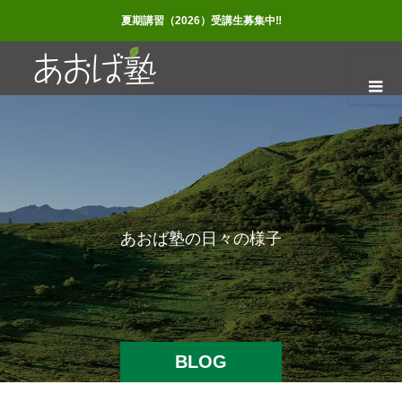
夏期講習（2026）受講生募集中‼
あ
お
ば
塾
の
日
々
の
様
子
BLOG