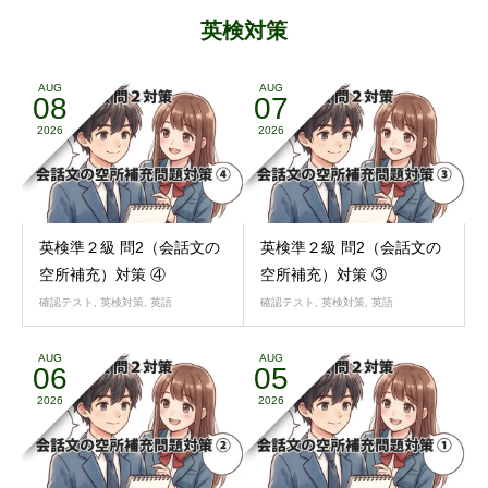
英検対策
AUG
AUG
08
07
2026
2026
英検準２級 問2（会話文の
英検準２級 問2（会話文の
空所補充）対策 ④
空所補充）対策 ③
確認テスト
,
英検対策
,
英語
確認テスト
,
英検対策
,
英語
AUG
AUG
06
05
2026
2026