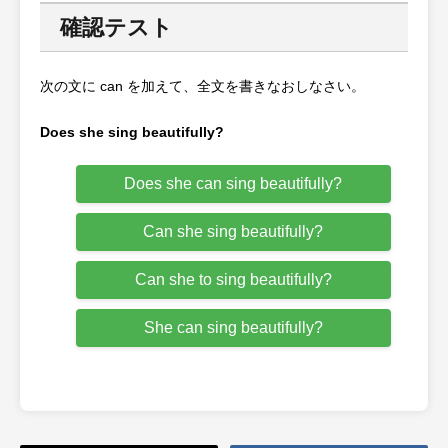
確認テスト
次の文に can を加えて、全文を書きなおしなさい。
Does she sing beautifully?
Does she can sing beautifully?
Can she sing beautifully?
Can she to sing beautifully?
She can sing beautifully?