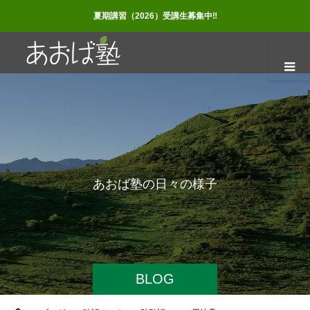
夏期講習（2026）受講生募集中‼
あ
お
ば
塾
の
日
々
の
様
子
BLOG