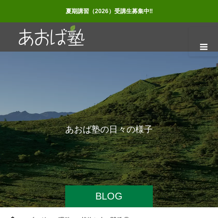
夏期講習（2026）受講生募集中‼
あ
お
ば
塾
の
日
々
の
様
子
BLOG