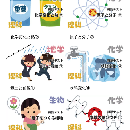
化学変化と熱②
原子と分子②
気団と前線①
状態変化④