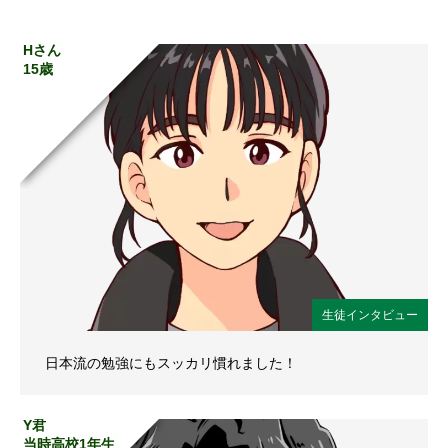
Hさん
15歳
生徒インタビュー
日本流の勉強にもスッカリ慣れました！
Y君
当時高校1年生