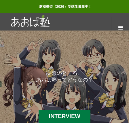
夏期講習（2026）受講生募集中‼
実
際
の
と
こ
ろ
、
あ
お
ば
塾
っ
て
ど
う
な
の
？
INTERVIEW