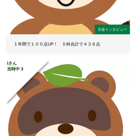
生徒インタビュー
１年間で１００点UP！ ５科合計で４３６点
Iさん
当時中３