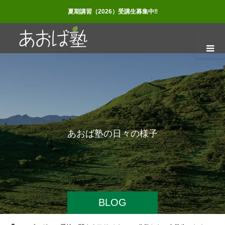
夏期講習（2026）受講生募集中‼
あ
お
ば
塾
の
日
々
の
様
子
BLOG