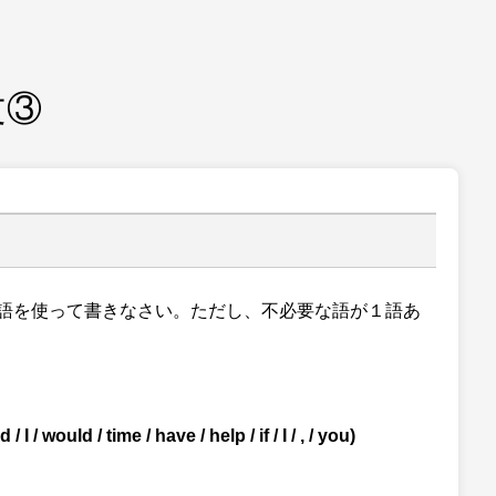
文③
語を使って書きなさい。ただし、不必要な語が１語あ
 time / have / help / if / I / , / you)