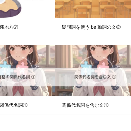
縄地方⑦
疑問詞を使う be 動詞の文②
関係代名詞①
関係代名詞を含む文①