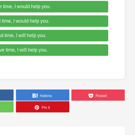
ve time, I would help you.
ad time, I would help you.
had time, I will help you.
ave time, I will help you.
Hatena
Pocket
Pin it