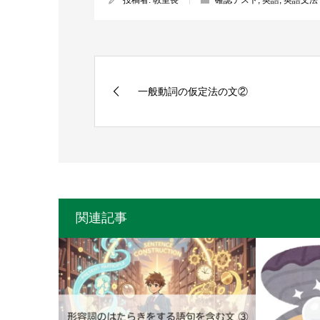
投稿者:
教室長
確認テスト
,
英語
,
英語文法
一般動詞の仮定法の文②
関連記事