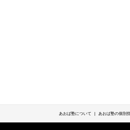
あおば塾について
あおば塾の個別