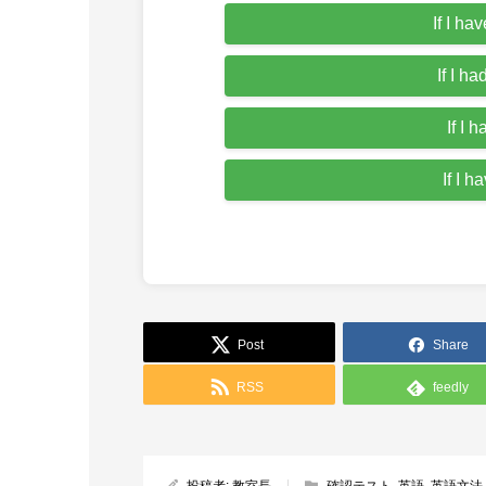
If I ha
If I h
If I 
If I h
Post
Share
RSS
feedly