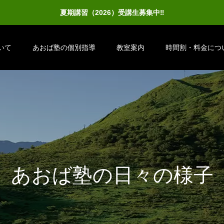
夏期講習（2026）受講生募集中‼
いて
あおば塾の個別指導
教室案内
時間割・料金につ
あ
お
ば
塾
の
日
々
の
様
子