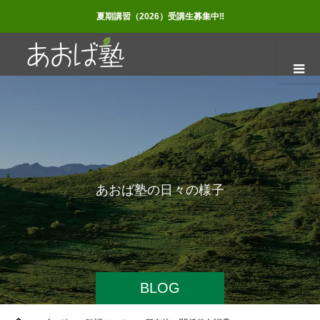
夏期講習（2026）受講生募集中‼
あ
お
ば
塾
の
日
々
の
様
子
BLOG