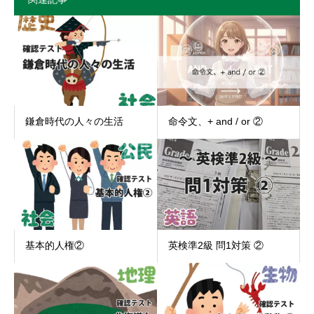
鎌倉時代の人々の生活
命令文、+ and / or ②
基本的人権②
英検準2級 問1対策 ②