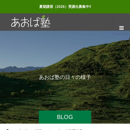
夏期講習（2026）受講生募集中‼
あ
お
ば
塾
の
日
々
の
様
子
BLOG