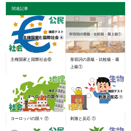
関連記事
主権国家と国際社会⑥
形容詞の原級・比較級・最
上級①
ヨーロッパの国々 ⑦
刺激と反応 ①