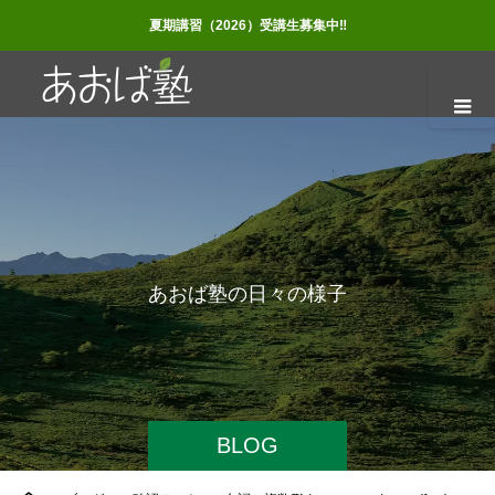
夏期講習（2026）受講生募集中‼
あ
お
ば
塾
の
日
々
の
様
子
BLOG