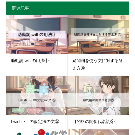
関連記事
助動詞 will の用法①
疑問詞を使う文に対する答
え方④
I wish ～. の仮定法の文⑤
目的格の関係代名詞②