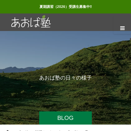
夏期講習（2026）受講生募集中‼
あ
お
ば
塾
の
日
々
の
様
子
BLOG