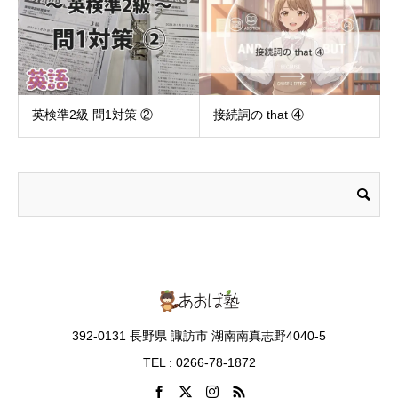
英検準2級 問1対策 ②
接続詞の that ④
392-0131 長野県 諏訪市 湖南南真志野4040-5
TEL : 0266-78-1872