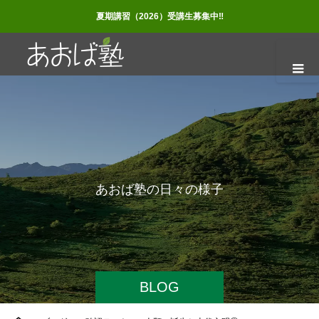
夏期講習（2026）受講生募集中‼
あ
お
ば
塾
の
日
々
の
様
子
BLOG