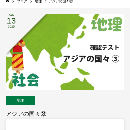
ブログ
地理
アジアの国々③
JAN
13
2025
地理
アジアの国々③