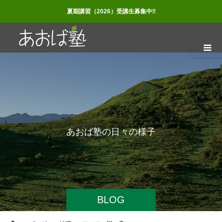
夏期講習（2026）受講生募集中‼
あ
お
ば
塾
の
日
々
の
様
子
BLOG