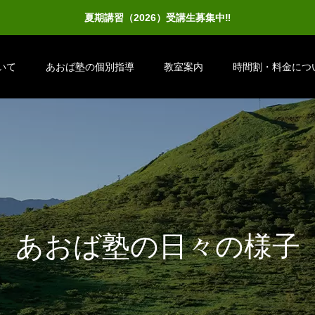
夏期講習（2026）受講生募集中‼
いて
あおば塾の個別指導
教室案内
時間割・料金につ
あ
お
ば
塾
の
日
々
の
様
子