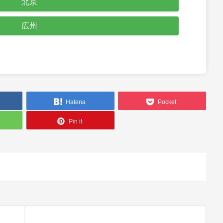
北京
広州
Hatena
Pocket
Pin it