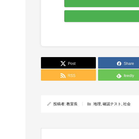
Post
Share
RSS
feedly
投稿者:
教室長
地理
,
確認テスト
,
社会