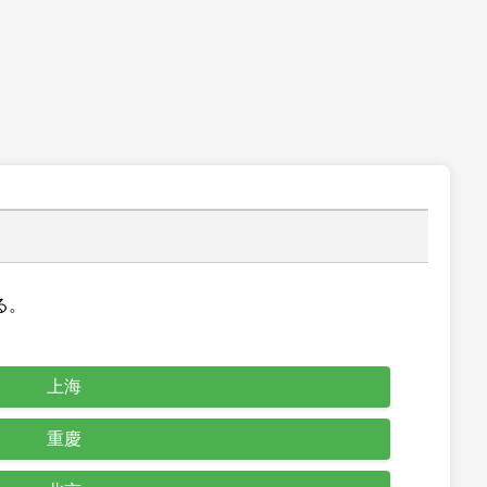
る。
上海
重慶