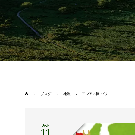
ブログ
地理
アジアの国々①
JAN
11