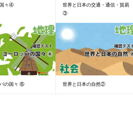
国々④
世界と日本の交通・通信・貿易
③
パの国々 ⑥
世界と日本の自然②