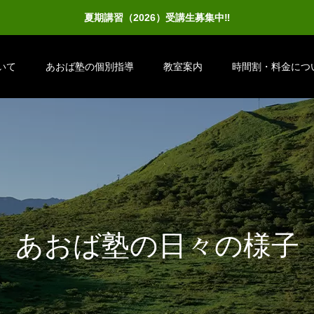
夏期講習（2026）受講生募集中‼
いて
あおば塾の個別指導
教室案内
時間割・料金につ
あ
お
ば
塾
の
日
々
の
様
子