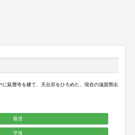
中に延暦寺を建て、天台宗をひろめた、現在の滋賀県出
最澄
空海