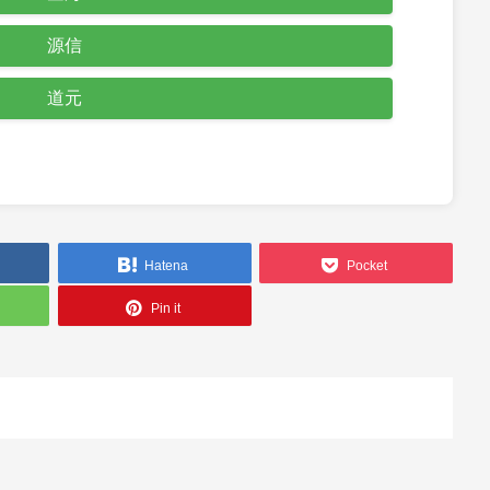
源信
道元
Hatena
Pocket
Pin it