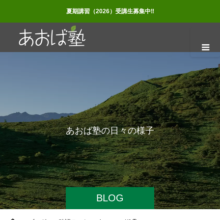
夏期講習（2026）受講生募集中‼
あ
お
ば
塾
の
日
々
の
様
子
BLOG