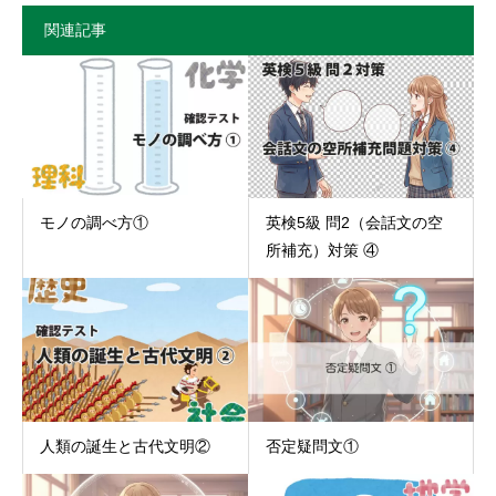
関連記事
モノの調べ方①
英検5級 問2（会話文の空
所補充）対策 ④
人類の誕生と古代文明②
否定疑問文①