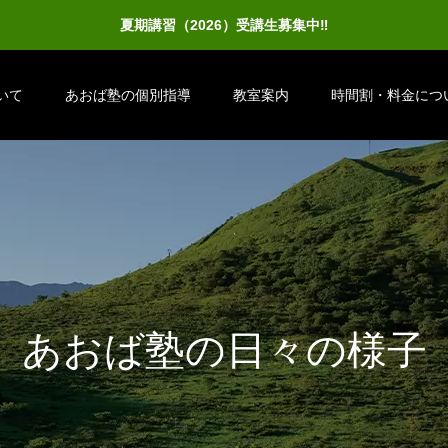
夏期講習（2026）受講生募集中‼
いて
あおば塾の個別指導
教室案内
時間割・料金につ
あ
お
ば
塾
の
日
々
の
様
子