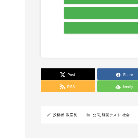
Post
Share
RSS
feedly
投稿者:
教室長
公民
,
確認テスト
,
社会