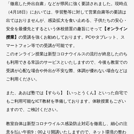
「徹底した外出自粛」などが県民に強く要請されました。現時点
（4月18日）においては、学習塾等に対して営業自粛等の要請は
出てはおりませんが、感染拡大を食い止める、子供たちの安心・
安全を最優先とするという休校措置の趣旨にそって
【オンライン
授業】
の受講を強くお勧めしております。PCやタブレット、ス
マートフォン等での受講が可能です。
このオンライン授業は新型コロナウイルスの流行が終息したのち
も利用できる常設のサービスといたしますので、今後も教室での
受講が心配な場合や外出が不安な際、体調が優れない場合などは
ご利用ください。
また、あおば塾では【すらら】【いっとうくん】といった自宅で
もご利用可能なICT教材を準備しております。体験授業もござい
ますので、ご検討ください。
教室自体は新型コロナウイルス感染防止対応を徹底し、細心の注
意を払い午前9：00より開講いたしますので、ネット環境の整わ