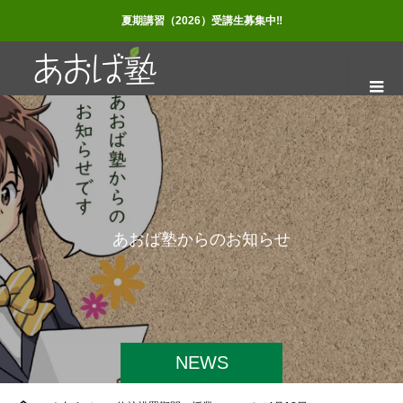
夏期講習（2026）受講生募集中‼
あ
お
ば
塾
か
ら
の
お
知
ら
せ
NEWS