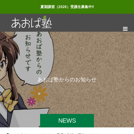
夏期講習（2026）受講生募集中‼
あ
お
ば
塾
か
ら
の
お
知
ら
せ
NEWS