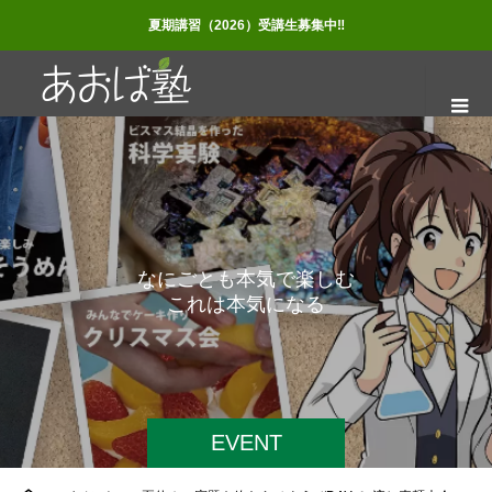
夏期講習（2026）受講生募集中‼
な
に
ご
と
も
本
気
で
楽
し
む
こ
れ
は
本
気
に
な
る
た
め
の
EVENT