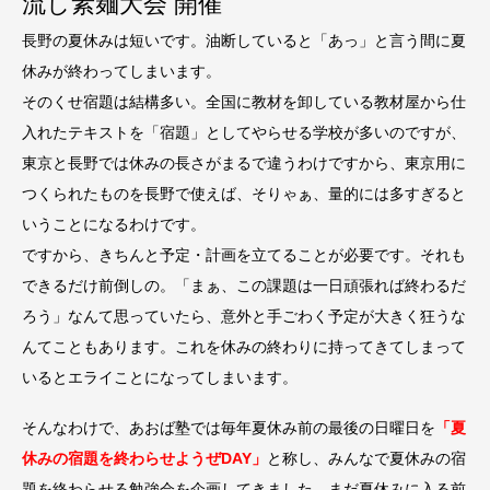
流し素麺大会 開催
長野の夏休みは短いです。油断していると「あっ」と言う間に夏
休みが終わってしまいます。
そのくせ宿題は結構多い。全国に教材を卸している教材屋から仕
入れたテキストを「宿題」としてやらせる学校が多いのですが、
東京と長野では休みの長さがまるで違うわけですから、東京用に
つくられたものを長野で使えば、そりゃぁ、量的には多すぎると
いうことになるわけです。
ですから、きちんと予定・計画を立てることが必要です。それも
できるだけ前倒しの。「まぁ、この課題は一日頑張れば終わるだ
ろう」なんて思っていたら、意外と手ごわく予定が大きく狂うな
んてこともあります。これを休みの終わりに持ってきてしまって
いるとエライことになってしまいます。
そんなわけで、あおば塾では毎年夏休み前の最後の日曜日を
「夏
休みの宿題を終わらせようぜDAY」
と称し、みんなで夏休みの宿
題を終わらせる勉強会を企画してきました。まだ夏休みに入る前