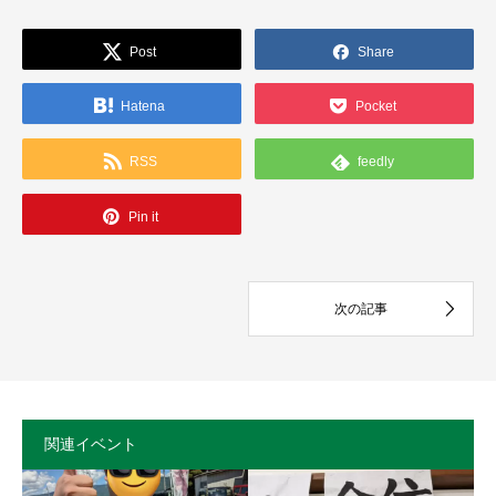
Post
Share
Hatena
Pocket
RSS
feedly
Pin it
関連イベント